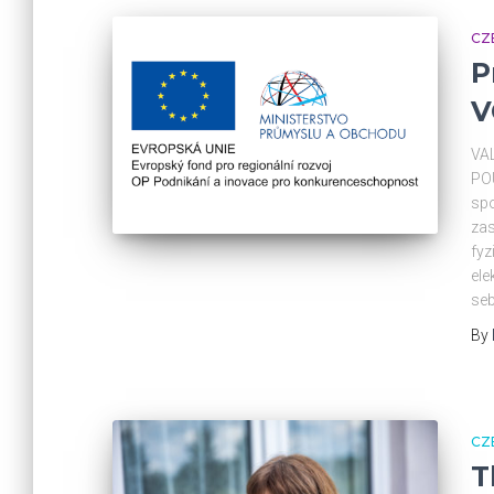
CZ
P
V
VA
PO
spo
zas
fyz
ele
seb
By
CZ
T