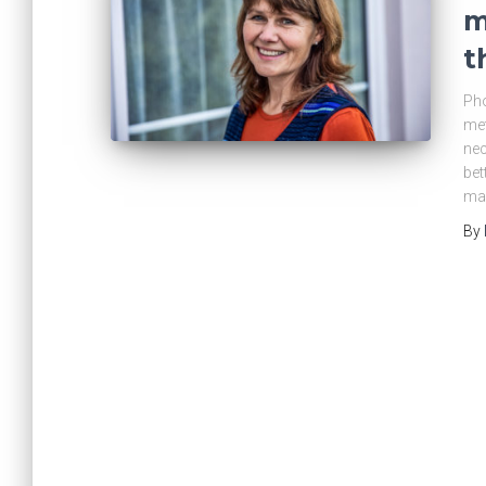
m
t
Pho
met
nec
bet
ma
By