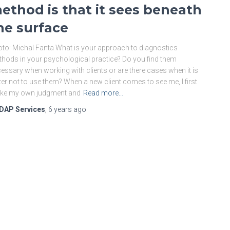
ethod is that it sees beneath
he surface
to: Michal Fanta What is your approach to diagnostics
hods in your psychological practice? Do you find them
essary when working with clients or are there cases when it is
ter not to use them? When a new client comes to see me, I first
ke my own judgment and
Read more…
DAP Services
,
6 years
ago