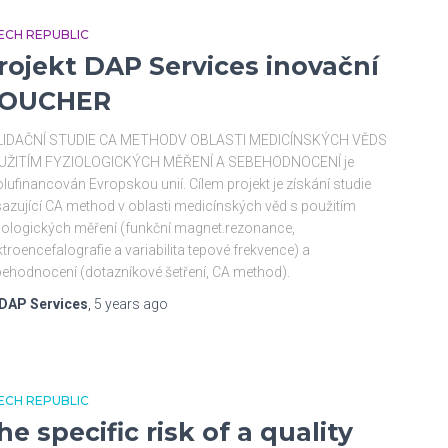
ECH REPUBLIC
rojekt DAP Services inovační
OUCHER
LIDAČNÍ STUDIE CA METHODV OBLASTI MEDICÍNSKÝCH VĚDS
UŽITÍM FYZIOLOGICKÝCH MĚŘENÍ A SEBEHODNOCENÍ je
lufinancován Evropskou unií. Cílem projekt je získání studie
azující CA method v oblasti medicínských věd s použitím
iologických měření (funkční magnet.rezonance,
ktroencefalografie a variabilita tepové frekvence) a
ehodnocení (dotazníkové šetření, CA method).
DAP Services
,
5 years
ago
ECH REPUBLIC
he specific risk of a quality