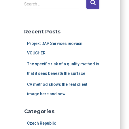
S
Search …
e
a
r
c
Recent Posts
h
f
Projekt DAP Services inovační
o
r
VOUCHER
:
The specific risk of a quality method is
that it sees beneath the surface
CA method shows the real client
image here and now
Categories
Czech Republic